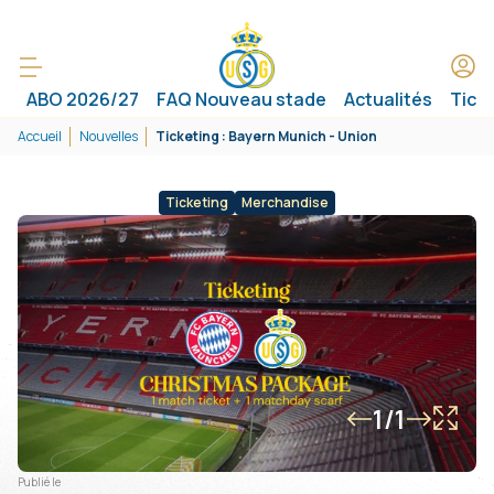
ABO 2026/27
FAQ Nouveau stade
Actualités
Tick
Accueil
Nouvelles
Ticketing : Bayern Munich - Union
Ticketing
Merchandise
1/1
Publié le