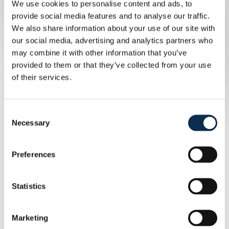
We use cookies to personalise content and ads, to
prochaines semaines quand vous pourrez échanger
provide social media features and to analyse our traffic.
votre voucher contre un ticket de match dans notre
We also share information about your use of our site with
fanshop.
our social media, advertising and analytics partners who
Christmas Package
may combine it with other information that you’ve
provided to them or that they’ve collected from your use
of their services.
Consent
Necessary
Selection
Preferences
Vous souhaitez offrir un cadeau aux couleurs de l’Union à
Statistics
un ami, une amie ou un membre de votre famille? Nous
avons la solution.
Marketing