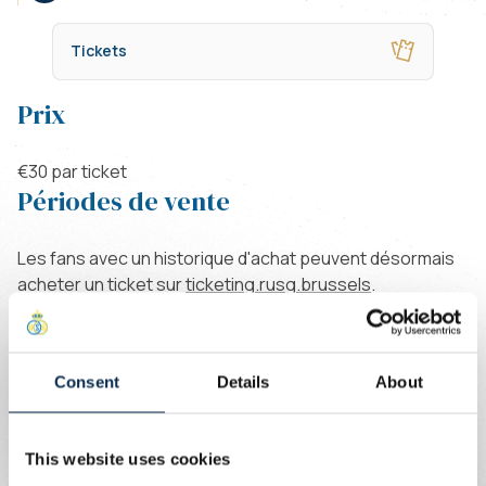
Tickets
Prix
€30 par ticket
Périodes de vente
Les fans avec un historique d'achat peuvent désormais
acheter un ticket sur
ticketing.rusg.brussels
.
Informations générales
Comme notre adversaire n’utilise pas la même
Consent
Details
About
plateforme de ticketing, nous sommes obligés de
travailler avec un système de vouchers. Votre voucher
ne peut être acheté qu’en ligne et n’est pas un ticket de
This website uses cookies
match valable. Nous communiquerons dans les