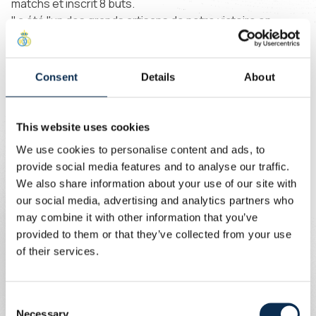
matchs et inscrit 8 buts.
Il a été l'un des grands artisans de notre victoire en
Coupe de Belgique la saison passée, en inscrivant
notamment le but de la qualification en finale contre
Bruges à la 92ème minute de jeu du match retour.
Consent
Details
About
This website uses cookies
We use cookies to personalise content and ads, to
provide social media features and to analyse our traffic.
We also share information about your use of our site with
our social media, advertising and analytics partners who
may combine it with other information that you’ve
provided to them or that they’ve collected from your use
of their services.
Voir cette publication sur Instagram
Consent
Necessary