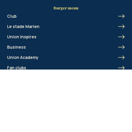
Burger menu
Club
Le stade Marien
Union Inspires
Business
Union Academy
Fan clubs
Shortcut menu
Union Inspires
Business
Bcorp