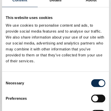
Canada de son futur coéquipier Promise David. En plus
de ses prestations avec les Bafana Bafana, Mofokeng
est un titulaire indiscutable des Orlando Pirates depuis
This website uses cookies
plusieurs années. Avec l’un des plus grands clubs
We use cookies to personalise content and ads, to
d’Afrique du Sud, il a remporté le championnat national la
provide social media features and to analyse our traffic.
saison dernière.
We also share information about your use of our site with
our social media, advertising and analytics partners who
« Je suis très heureux d’être ici », confie Mofokeng
may combine it with other information that you’ve
après avoir signé son contrat. « C’est un rêve de pouvoir
provided to them or that they’ve collected from your use
jouer en Europe et de bientôt disputer les tours
of their services.
préliminaires de la Ligue des champions. L’année écoulée
a été très spéciale, avec le titre de champion, ma
première Coupe du Monde avec l’Afrique du Sud et
Consent
maintenant cette étape importante dans ma carrière.
Necessary
Selection
J’espère continuer à progresser ici en tant que joueur.
Avec l’équipe, nous allons tout donner pour remporter
des trophées. »
Preferences