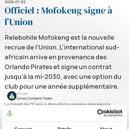
2026-07-02
Officiel : Mofokeng signe à
l’Union
Relebohile Mofokeng est la nouvelle
recrue de l’Union. L’international sud-
africain arrive en provenance des
Orlando Pirates et signe un contrat
jusqu’à la mi-2030, avec une option du
club pour une année supplémentaire.
Écrit par
Union Content Team
Le talent de 21 ans a disputé la semaine dernière la
Coupe du Monde de la FIFA aux États-Unis, au Canada et
au Mexique avec l’Afrique du Sud. Il a été titularisé à deux
reprises, dont lors du match à élimination directe face au
Consent
Details
About