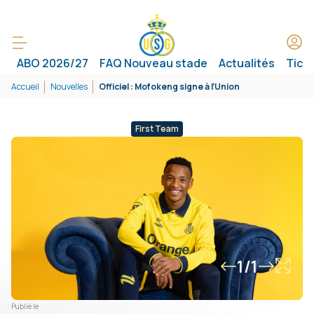
ABO 2026/27
FAQ Nouveau stade
Actualités
Tick
Accueil
Nouvelles
Officiel : Mofokeng signe à l’Union
First Team
1/1
Publié le