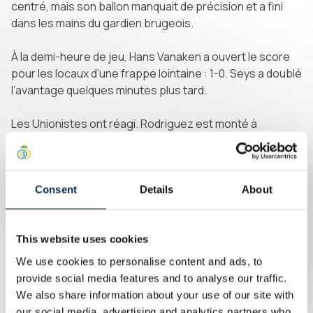
centré, mais son ballon manquait de précision et a fini
dans les mains du gardien brugeois.
À la demi-heure de jeu, Hans Vanaken a ouvert le score
pour les locaux d’une frappe lointaine : 1-0. Seys a doublé
l’avantage quelques minutes plus tard.
Les Unionistes ont réagi. Rodriguez est monté à
l’attaque et a tenté un centre, mais il a été fauché par
Tzolis, offrant un coup franc à l’Union. Zeneli a tiré
directement au but, mais van den Heuvel a repoussé le
ballon.
Consent
Details
About
Sykes a d’abord empêché le troisième but, mais juste
This website uses cookies
avant la pause, Vanaken a inscrit un but de la tête sur
corner, via la barre transversale : 3-0.
We use cookies to personalise content and ads, to
provide social media features and to analyse our traffic.
En seconde période, l’Union a pris davantage d’initiatives
We also share information about your use of our site with
et a cherché à attaquer. Les Bruxellois ont obtenu un
our social media, advertising and analytics partners who