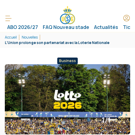
ABO 2026/27
FAQ Nouveau stade
Actualités
Tick
Accueil
Nouvelles
L’Union prolonge son partenariat avec la Loterie Nationale
Business
1/1