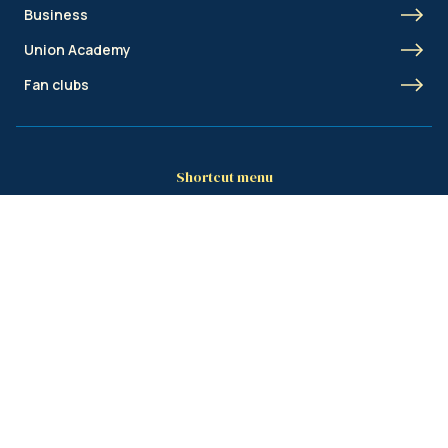
Business
Union Academy
Fan clubs
Shortcut menu
Union Inspires
Business
Bcorp
Jobs
Contact
AML