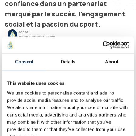
confiance dans un partenariat
marqué par le succès, l'engagement
social et la passion du sport.
Écrit par
Union Content Team
Depuis plusieurs saisons, le logo de la Loterie Nationale
est bien visible sur l’avant du maillot en Pro League et en
Croky Cup, ainsi que sur la manche lors des compétitions
Consent
Details
About
européennes. Leur présence s’étend également autour
du terrain et sur l’ensemble de la communication digitale
du club, illustrant un soutien total et constant. Mais ce
This website uses cookies
partenariat va au-delà du terrain. En collaboration avec
We use cookies to personalise content and ads, to
notre fondation Union Inspires, la Loterie Nationale
provide social media features and to analyse our traffic.
contribue activement à des projets sociaux et
We also share information about your use of our site with
environnementaux porteurs de sens, en lien avec les
our social media, advertising and analytics partners who
valeurs humaines chères au club.
may combine it with other information that you’ve
provided to them or that they’ve collected from your use
Jannie Haek, CEO de la Loterie Nationale