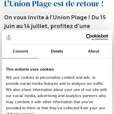
L'Union Plage est de retour !
On vous invite à l'Union Plage ! Du 15
juin au 14 juillet, profitez d'une
ambiance estivale du mercredi au
samedi, de 11h à 23h avec des frites et
L'Euro 2024 !
Consent
Details
About
Écrit par
Union Content Team
Venez déguster des frites, savourer des boissons
This website uses cookies
variées et regarder les matchs de l'Euro !
We use cookies to personalise content and ads, to
provide social media features and to analyse our traffic.
Rejoignez-nous pour des moments inoubliables en
We also share information about your use of our site with
famille ou entre amis. Nous vous attendons nombreux à
our social media, advertising and analytics partners who
l'Union Plage.
may combine it with other information that you’ve
provided to them or that they’ve collected from your use
Pour des reservations de groupe :
clubhouse@rusg.be
.
of their services.