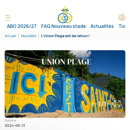
ABO 2026/27
FAQ Nouveau stade
Actualités
Tick
Accueil
Nouvelles
L'Union Plage est de retour !
1/1
Publié le
2024-06-13