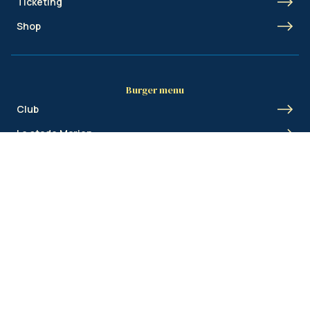
Ticketing
Shop
Burger menu
Club
Le stade Marien
Union Inspires
Business
Union Academy
Fan clubs
Shortcut menu