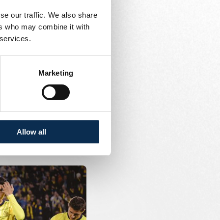
se our traffic. We also share
sposent déjà d'une
ers who may combine it with
our la Coupe de
 services.
Marketing
nt accès aux activités
 des accompagnements de
 de la saison.
Allow all
lités relatives aux