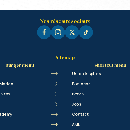
Nos réseaux sociaux
Sitemap
Burger menu
Shortcut menu
Union Inspires
 Marien
Business
spires
Bcorp
Jobs
cademy
Contact
s
AML