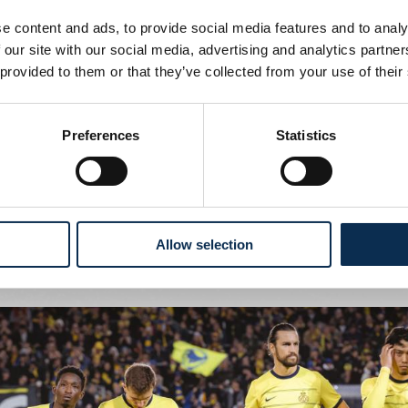
e content and ads, to provide social media features and to analy
umulable avec un abonnement étant donné que les abonnés di
 our site with our social media, advertising and analytics partn
en Jupiler Pro League et sont automatiquement prioritaires p
 provided to them or that they’ve collected from your use of their
à domicile en Europe.
Preferences
Statistics
n, les Union+ Members âgés de moins de 12 ans auront égaleme
ront l'occasion de participer à des séances de dédicaces, à
ch, à des événements eSports et à d'autres activités au cours
Allow selection
 que possible le calendriers des activités ainsi que les moda