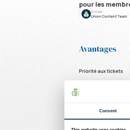
pour les membre
Écrit par
Union Content Team
Avantages
Priorité aux tickets
En tant qu'Union+ Membe
- de la Jupiler Pro Leag
- en Coupe de Belgique 
- en Europe (deuxième p
Consent
En tant qu'Union+ Member
personnes (9 max), si 
This website uses cookies