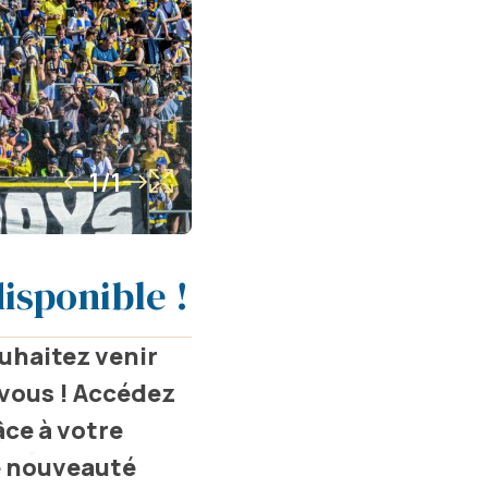
1/1
isponible !
uhaitez venir
 vous ! Accédez
âce à votre
e nouveauté