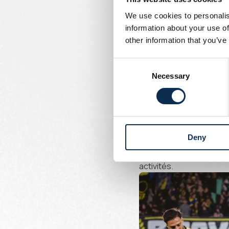
We use cookies to personalis
Ce produit n'est pas c
information about your use of
place pour les matches 
other information that you’ve
Belgique et les matchs 
Consent
Necessary
Selection
Union Kids
À partir de cette saiso
des
Union Kids
. Ils au
joueurs les jours de mat
Deny
Nous communiquerons dès
activités.