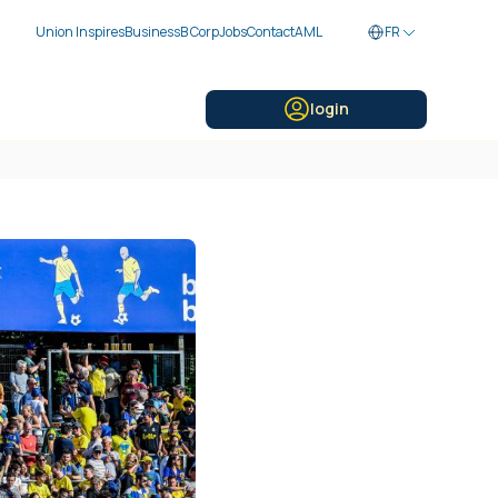
Union Inspires
Business
B Corp
Jobs
Contact
AML
FR
login