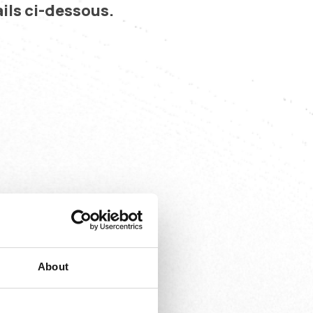
ils ci-dessous.
s à domicile
About
ainsi que pour d'autres
.