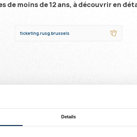
s de moins de 12 ans, à découvrir en déta
ticketing.rusg.brussels
r, vous avez accès à des tickets en prévente pour les match
ue (première priorité)
(deuxième priorité, après les abonnés)
riorité, après les abonnés)
Details
, vous aurez la possibilité d'acheter votre ticket
en priorité
et seulement si ces derniers sont également membres Union+