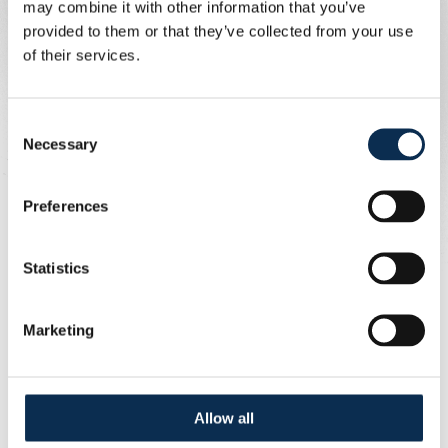
may combine it with other information that you’ve
Care Team ».
provided to them or that they’ve collected from your use
- Si ce n'est pas possible, appelez la Care Team au +32
of their services.
497 44 44 49.
- Troisièmement, demandez à un steward se trouvant à
proximité de contacter le Care Team.
Consent
- Enfin, contactez le personnel du stade (buvettes,
Necessary
Selection
fanshop, etc.) qui contactera le Care Team.
“
”
Preferences
Live the game. Live it safer.
Statistics
Marketing
Allow all