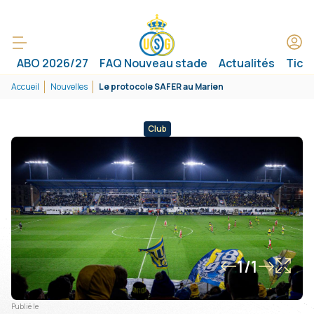
ABO 2026/27
FAQ Nouveau stade
Actualités
Tick
Accueil
Nouvelles
Le protocole SAFER au Marien
Club
1/1
Publié le