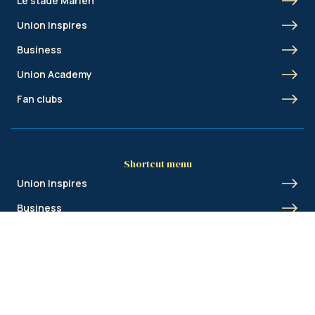
Le stade Marien
Union Inspires
Business
Union Academy
Fan clubs
Shortcut menu
Union Inspires
Business
Bcorp
Jobs
Contact
AML