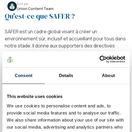
Écrit par
Union Content Team
Qu'est-ce que SAFER ?
SAFER est un cadre global visant à créer un
environnement sûr, inclusif et accueillant pour tous dans
notre stade. Il donne aux supporters des directives
claires pour aborder et signaler toute situation qui les
met mal à l'aise ou les fait se sentir en danger. Pour en
savoir plus sur SAFER, cliquez
ici
.
Consent
Details
About
Que pouvez-vous faire en cas de
problème ?
This website uses cookies
We use cookies to personalise content and ads, to
provide social media features and to analyse our traffic.
- Tout d'abord, prenez contact avec l'un des membres
We also share information about your use of our site with
de l'équipe d'assistance. Ils seront reconnaissables
our social media, advertising and analytics partners who
grâce a leur chasuble verte foncée avec la mention «