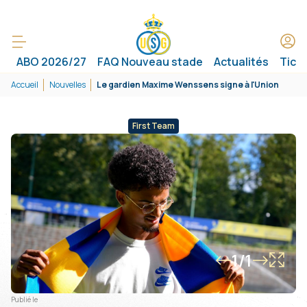
ABO 2026/27
FAQ Nouveau stade
Actualités
Tick
Accueil
Nouvelles
Le gardien Maxime Wenssens signe à l'Union
First Team
1/1
Publié le