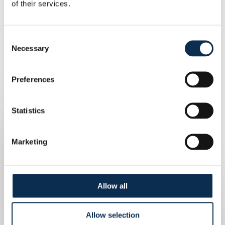
Bienvenue à l'Union, Maxime. Et bonne chance !
of their services.
Consent
Necessary
Selection
Preferences
Statistics
Marketing
Allow all
Allow selection