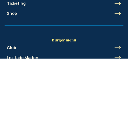
Ticketing
Shop
Burger menu
Club
Le stade Marien
Union Inspires
Business
Union Academy
Fan clubs
Shortcut menu