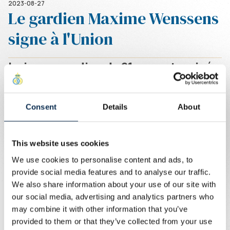
2023-08-27
Le gardien Maxime Wenssens
signe à l'Union
Le jeune gardien de 21 ans est arrivé
libre en provenance du KV Mechelen.
Il signe un contrat d'une saison avec
Consent
Details
About
une saison supplémentaire en
option.
This website uses cookies
Écrit par
Union Content Team
We use cookies to personalise content and ads, to
Wenssens a fait ses classes à Saint-Trond avant de
provide social media features and to analyse our traffic.
rejoindre le KV Mechelen jusqu’à la saison dernière. À
We also share information about your use of our site with
l'Union, il sera d'abord troisième gardien mais il aura
our social media, advertising and analytics partners who
l'occasion de faire ses preuves.
may combine it with other information that you’ve
provided to them or that they’ve collected from your use