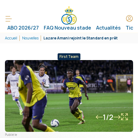
ABO 2026/27
FAQ Nouveau stade
Actualités
Tick
Accueil
Nouvelles
Lazare Amani rejoint le Standard en prêt
First Team
1/2
Publié le