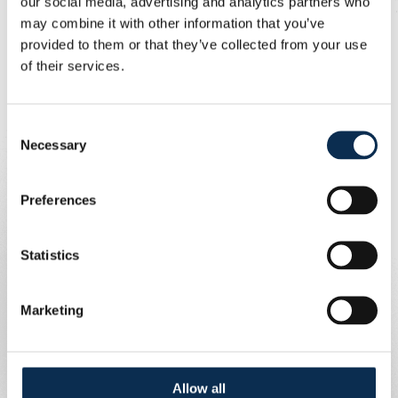
our social media, advertising and analytics partners who
d’Ivoire et a remporté la Coupe et la Supercoupe avec
may combine it with other information that you’ve
notre club.
provided to them or that they’ve collected from your use
of their services.
Ces derniers temps, il avait moins de temps de jeu, et il
est donc prêté au Standard jusqu'à la fin de la saison.
Une option d'achat est incluse dans le contrat.
Consent
Necessary
Selection
Preferences
Statistics
Marketing
Allow all