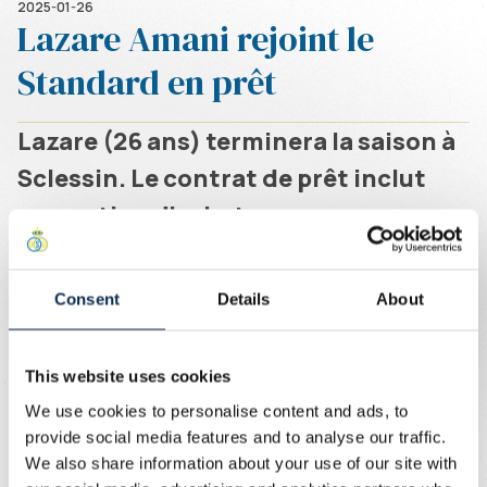
2025-01-26
Lazare Amani rejoint le
Standard en prêt
Lazare (26 ans) terminera la saison à
Sclessin. Le contrat de prêt inclut
une option d'achat.
Écrit par
Union Content Team
Consent
Details
About
Arrivé à l'été 2021 en prêt de Charleroi, Union avait
officialisé le transfert définitif de l'Ivoirien un an plus tard.
This website uses cookies
Avec 145 matchs sous les couleurs jaune et bleue, 10
We use cookies to personalise content and ads, to
buts et 18 passes décisives, Lazare a joué un rôle clé
provide social media features and to analyse our traffic.
dans les excellentes performances de l'Union. La saison
We also share information about your use of our site with
dernière, il est devenu champion d'Afrique avec la Côte