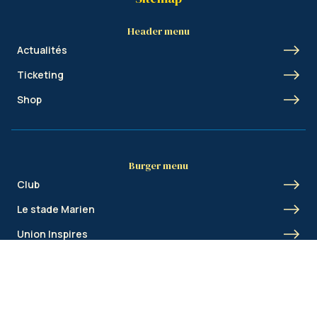
Header menu
Actualités
Ticketing
Shop
Burger menu
Club
Le stade Marien
Union Inspires
Business
Union Academy
Fan clubs