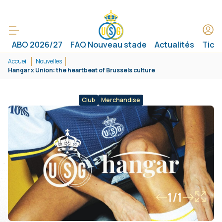
ABO 2026/27
FAQ Nouveau stade
Actualités
Tick
Accueil
Nouvelles
Hangar x Union: the heartbeat of Brussels culture
Club
Merchandise
1/1