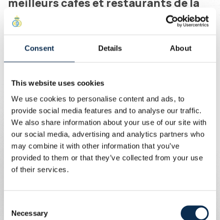
meilleurs cafés et restaurants de la
ville.
Écrit par
Union Content Team
Consent
Details
About
Tout comme l’Union, Hangar fait partie intégrante de la
culture bruxelloise et nous rassemblons tous deux des
publics variés pour vivre des moments inoubliables.
This website uses cookies
Ce qui nous unit, c’est bien sûr la passion pour notre ville,
We use cookies to personalise content and ads, to
mais aussi ce style bruxellois positif que nous
provide social media features and to analyse our traffic.
souhaitons partager. Pour le mettre encore davantage
We also share information about your use of our site with
en valeur, nous lançons un polo exclusif Hangar x Union.
our social media, advertising and analytics partners who
Cet article sera disponible uniquement samedi, dans
may combine it with other information that you’ve
notre fanshop pop-up sur la Chaussée de Bruxelles
provided to them or that they’ve collected from your use
(devant le stade et ouvert 2 heures avant le coup
of their services.
d'envoi), ainsi qu’à la Hangar x Union match pre-party à
L’Altitude (Avenue Molière 2, 1190 Forest) de 16 à 19h.
Consent
Necessary
À samedi !
Selection