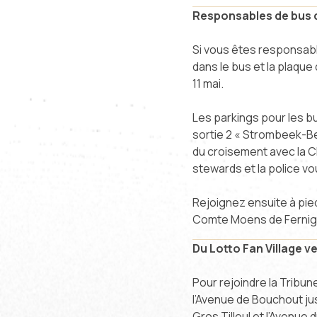
Responsables de bus 
Si vous êtes responsabl
dans le bus et la plaque
11 mai.
Les parkings pour les b
sortie 2 « Strombeek-Bev
du croisement avec la Ch
stewards et la police vo
Rejoignez ensuite à pied
Comte Moens de Fernig
Du Lotto Fan Village ve
Pour rejoindre la Tribune
l’Avenue de Bouchout jus
Gros Tilleul et l’Avenue 