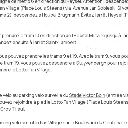
ligne de métro 6 en direction du Heysel. Attention : descende
Fan Village (Place Louis Steens) via l’Avenue Jan Sobieski. Si v
une 2), descendez à Houba-Brugmann. Évitez l’arrêt Heysel (Fa
endre le tram 10 en direction de l’Hôpital Militaire jusqu’à l’
ndez ensuite à l’arrêt Saint-Lambert.
, vous pouvez prendre les trams 9 et 19. Avec le tram 9, vous p
 le tram 19, vous pouvez descendre à Stuyvenbergh pour rejoin
ndre le Lotto Fan Village.
vélo au parking vélo surveillé du
Stade Victor Boin
(entrée vi
ouvez rejoindre à pied le Lotto Fan Village (Place Louis Steens
Gros Tilleul.
arking vélo au Lotto Fan Village sur le Boulevard du Centenaire