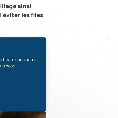
illage ainsi
éviter les files
les beats dans notre
nous nous