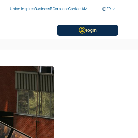
Union Inspires
Business
B Corp
Jobs
Contact
AML
FR
login