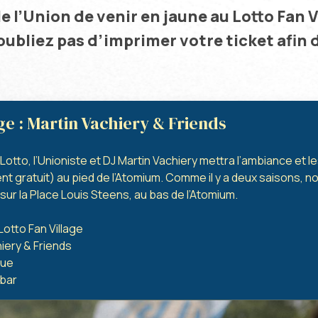
e l’Union de venir en jaune au Lotto Fan V
ubliez pas d’imprimer votre ticket afin d’
ge : Martin Vachiery & Friends
Lotto, l’Unioniste et DJ Martin Vachiery mettra l’ambiance et 
nt gratuit) au pied de l’Atomium. Comme il y a deux saisons, 
sur la Place Louis Steens, au bas de l’Atomium.
Lotto Fan Village
iery & Friends
que
 bar