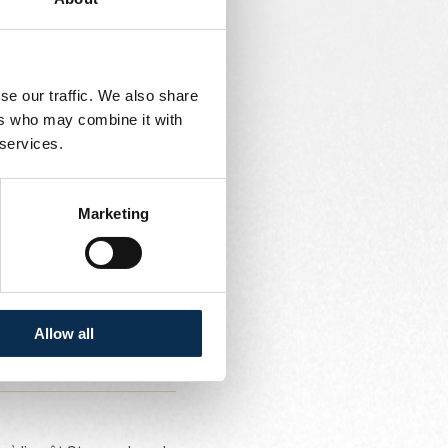
es forces de police ne
 feront en sorte de
se our traffic. We also share
ers who may combine it with
 services.
Marketing
. Vous pouvez
re à pied le Fan Village
planade, mais évitez
e Madrid en direction du
ens.
Allow all