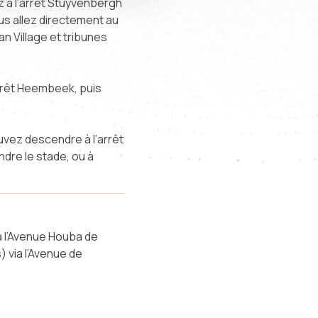
z à l’arrêt Stuyvenbergh
ous allez directement au
n Village et tribunes
arrêt Heembeek, puis
ouvez descendre à l’arrêt
dre le stade, ou à
a l’Avenue Houba de
) via l’Avenue de
.