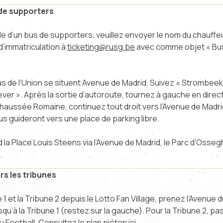
de supporters
e d’un bus de supporters, veuillez envoyer le nom du chauffe
 d’immatriculation à
ticketing@rusg.be
avec comme objet « Bus f
us de l’Union se situent Avenue de Madrid. Suivez « Strombeek
er ». Après la sortie d’autoroute, tournez à gauche en direct
aussée Romaine, continuez tout droit vers l’Avenue de Madrid. 
us guideront vers une place de parking libre.
 la Place Louis Steens via l’Avenue de Madrid, le Parc d’Osseg
.
rs les tribunes
 1 et la Tribune 2 depuis le Lotto Fan Village, prenez l’Avenue d
qu’à la Tribune 1 (restez sur la gauche). Pour la Tribune 2, pa
du Football. Consultez le plan piéton
ici
.