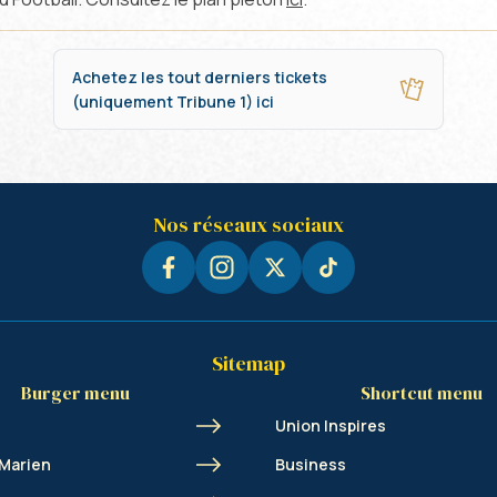
Achetez les tout derniers tickets
(uniquement Tribune 1) ici
Nos réseaux sociaux
Sitemap
Burger menu
Shortcut menu
Union Inspires
 Marien
Business