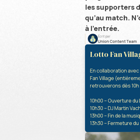
les supporters d
qu’au match. N’o
à l’entrée.
Écrit par
Union Content Team
Lotto Fan Villa
En collaboration avec 
Fan Village (entièreme
retrouverons dès 10h 
10h00 – Ouverture du 
10h30 – DJ Martin Vach
13h00 – Fin de la musi
13h30 – Fermeture du