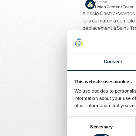
Écrit par
Union Content Team
Alessio Castro-Montes es
lors du match à domicile
déplacement à Saint-Tro
inscrit 4 buts, délivré 
Sa deuxième saison a dé
avec plusieurs blessures
Consent
s’est illustré en inscriva
l’équipe, grâce à une en
This website uses cookies
Aujourd’hui, l’Union et 
We use cookies to personalis
Tu l’as bien mérité, Aless
information about your use of
other information that you’ve
Merci et beaucoup de s
Unioniste un jour, Unioni
Consent
Necessary
Selection