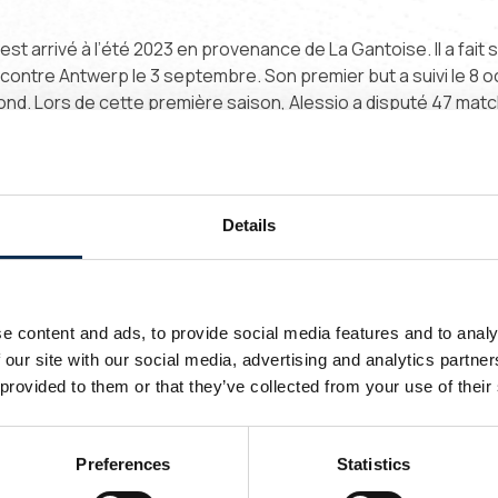
t arrivé à l’été 2023 en provenance de La Gantoise. Il a fait 
 contre Antwerp le 3 septembre. Son premier but a suivi le 8 o
nd. Lors de cette première saison, Alessio a disputé 47 match
3 passes décisives et remporté la Coupe de Belgique.
buté par la conquête de la Supercoupe. Tout au long de la sai
. Il a finalement joué 29 matchs, marqué 2 buts et offert 5 p
Details
nt un but capital lors des play-offs dans la lutte pour le titre c
trée en jeu décisive lors de la dernière journée, à décrocher 
Alessio se séparent, au moment où il entame le premier défi inte
e content and ads, to provide social media features and to analy
io !
 our site with our social media, advertising and analytics partn
 provided to them or that they’ve collected from your use of their
uccès !
ste toujours !
Preferences
Statistics