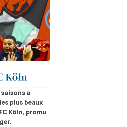
1/1
C Köln
 saisons à
des plus beaux
e FC Köln, promu
ger.