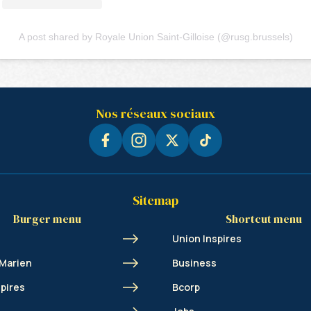
A post shared by Royale Union Saint-Gilloise (@rusg.brussels)
Nos réseaux sociaux
Sitemap
Burger menu
Shortcut menu
Union Inspires
 Marien
Business
spires
Bcorp