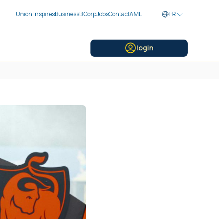
Union Inspires
Business
B Corp
Jobs
Contact
AML
FR
login