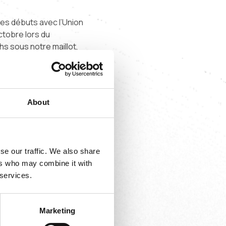
ses débuts avec l’Union
ctobre lors du
s sous notre maillot,
son, il a dû composer
asses décisives. Alessio
About
ontre Bruges, et a aidé
le championnat.
rnational de sa carrière.
se our traffic. We also share
ers who may combine it with
 services.
Marketing