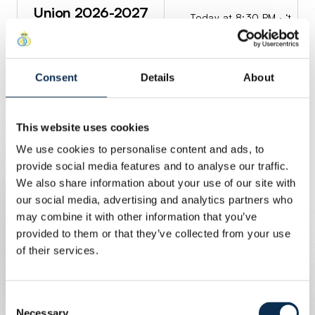
Consent
Details
About
This website uses cookies
Infos tickets Champions’ Play-offs
We use cookies to personalise content and ads, to
provide social media features and to analyse our traffic.
We also share information about your use of our site with
Samedi 4 avril – 20h45 : Union – STVV
our social media, advertising and analytics partners who
may combine it with other information that you’ve
Dimanche 12 avril – 13h30 : KV Mechelen – Union
provided to them or that they’ve collected from your use
of their services.
Dimanche 19 avril – 18h30 : Union – Club Brugge
Mercredi 22 avril – 20h30 : Union – KAA Gent
Consent
Necessary