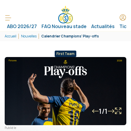
ABO 2026/27
FAQ Nouveau stade
Actualités
Tick
Accueil
Nouvelles
Calendrier Champions' Play-offs
First Team
1/1
Publié le