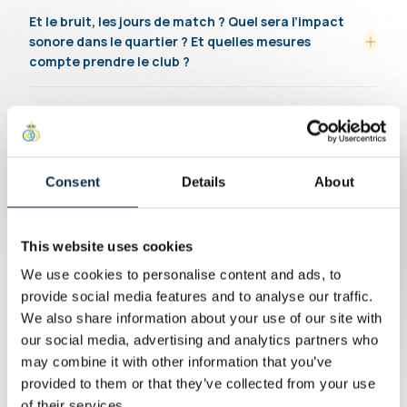
Et le bruit, les jours de match ? Quel sera l’impact
sonore dans le quartier ? Et quelles mesures
compte prendre le club ?
Quel sera l’impact sonore du stade hors jour de
match ?
Qui va nettoyer le quartier après le passage de
Consent
Details
About
milliers de personnes ?
This website uses cookies
Le stade peut-il augmenter le risque d’inondations
dans le quartier ?
We use cookies to personalise content and ads, to
provide social media features and to analyse our traffic.
We also share information about your use of our site with
our social media, advertising and analytics partners who
may combine it with other information that you’ve
Retour à la page FAQ
provided to them or that they’ve collected from your use
of their services.