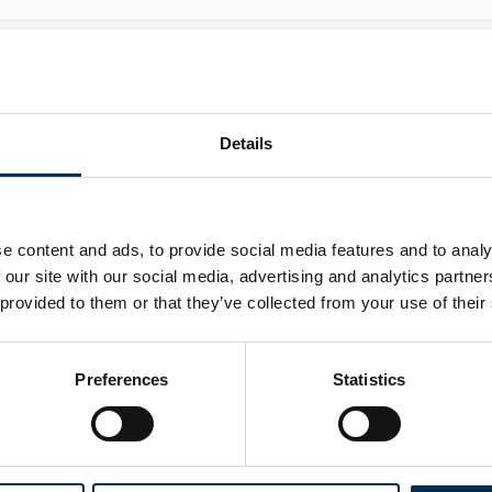
rain à Vapeur de Forest est-il menacé par le futur stade ?
Details
Retour à la page FAQ
e content and ads, to provide social media features and to analy
 our site with our social media, advertising and analytics partn
 provided to them or that they’ve collected from your use of their
Preferences
Statistics