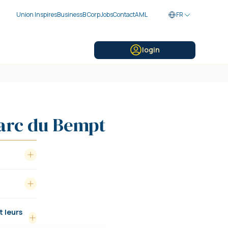
Union Inspires
Business
B Corp
Jobs
Contact
AML
FR
login
parc du Bempt
t leurs