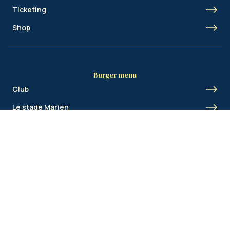
Ticketing
Shop
Burger menu
Club
Le stade Marien
Union Inspires
Business
Union Academy
Fan clubs
Shortcut menu