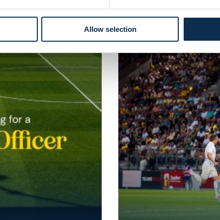
eting
Club
Business
Union Inspires
Union Academy
Unio
Allow selection