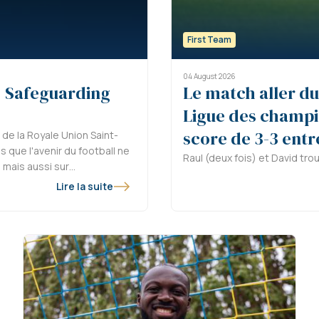
First Team
04 August 2026
) Safeguarding
Le match aller du
Ligue des champi
score de 3-3 entr
de la Royale Union Saint-
 que l'avenir du football ne
Raul (deux fois) et David trou
 mais aussi sur
sent, en tant que sportifs et
Lire la suite
onsabilité qui va bien au-
 Elite 1, cette
te d'intégrer
ionnement quotidien de
eguarding Officer sous statut
t assurer le suivi de notre
de référence visible,