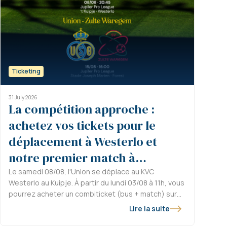
Ticketing
31 July 2026
La compétition approche :
achetez vos tickets pour le
déplacement à Westerlo et
notre premier match à
domicile
Le samedi 08/08, l'Union se déplace au KVC
Westerlo au Kuipje. À partir du lundi 03/08 à 11h, vous
pourrez acheter un combiticket (bus + match) sur
ticketing.rusg.brussels. La semaine suivante, nous
Lire la suite
jouerons notre premier match à domicile de la