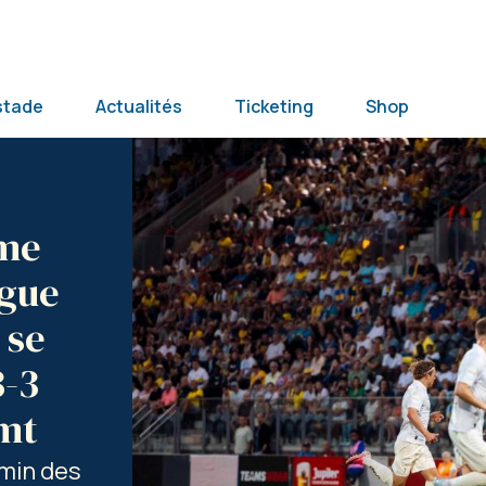
stade
Actualités
Ticketing
Shop
ème
igue
 se
3-3
imt
emin des