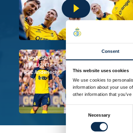
Consent
A big DERBY win to end the season 🔥 |
HIGHLIGHTS Champions' Play-Offs: Union -
This website uses cookies
RSC Anderlecht
We use cookies to personalis
information about your use of
other information that you’ve
Consent
Necessary
Selection