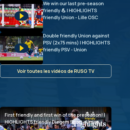
We win our last pre-season
friendly 💪 | HIGHLIGHTS
friendly Union - Lille OSC
Double friendly Union against
PSV (2x75 mins) | HIGHLIGHTS
friendly PSV - Union
Voir toutes les vidéos de RUSG TV
First friendly and first win of the preseason! |
HIGHLIGHTS friendly Diegem Sport - Union