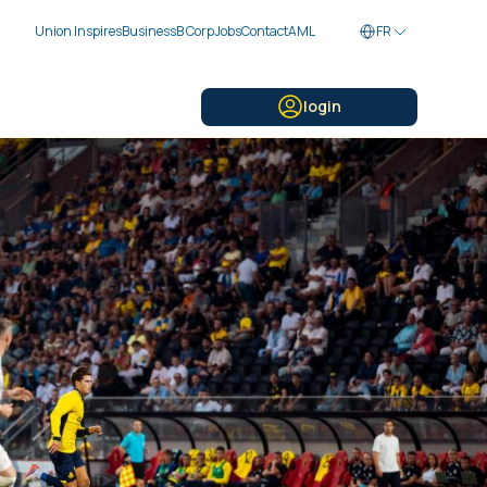
Union Inspires
Business
B Corp
Jobs
Contact
AML
FR
login