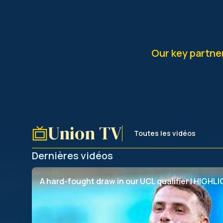
Our key partne
Union TV
Toutes les vidéos
Dernières vidéos
A hard-fought draw in our UCL qualifier | HIGH