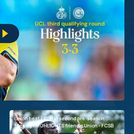
Union beat FCSB in second pre-season
friendly | HIGHLIGHTS friendly Union - FCSB