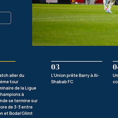
03
0
tch aller du
L’Union prête Barry à Al-
Un
ième tour
Shabab FC
co
minaire de la Ligue
champions à
nde se termine sur
ore de 3-3 entre
on et Bodø/Glimt