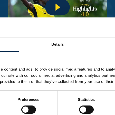
Details
A goalless draw in our last away game. |
HIGHLIGHTS Champions' Play-Offs: KAA Gent
- Union
e content and ads, to provide social media features and to analy
 our site with our social media, advertising and analytics partn
 provided to them or that they’ve collected from your use of their
Preferences
Statistics