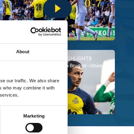
About
A tough night in Bruges. | HIGHLIGHTS
Champions' Play-Offs: Club Brugge - Union
se our traffic. We also share
ers who may combine it with
 services.
Marketing