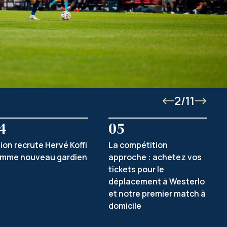
2/11
4
05
ion recrute Hervé Koffi
La compétition
mme nouveau gardien
approche : achetez vos
tickets pour le
déplacement à Westerlo
et notre premier match à
domicile