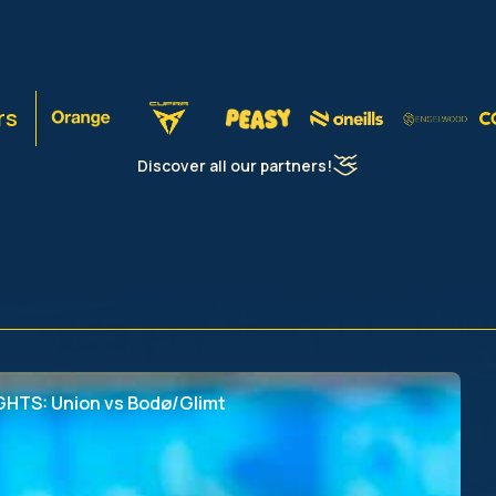
rs
Discover all our partners!
LIGHTS: Union vs Bodø/Glimt